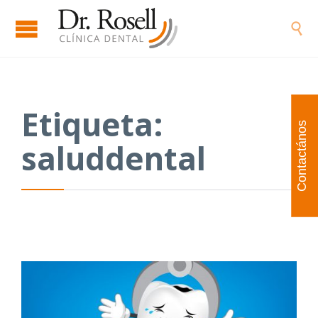

Etiqueta:
Contactános
saluddental