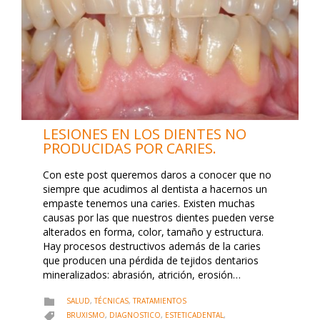
LESIONES EN LOS DIENTES NO
PRODUCIDAS POR CARIES.
Con este post queremos daros a conocer que no
siempre que acudimos al dentista a hacernos un
empaste tenemos una caries. Existen muchas
causas por las que nuestros dientes pueden verse
alterados en forma, color, tamaño y estructura.
Hay procesos destructivos además de la caries
que producen una pérdida de tejidos dentarios
mineralizados: abrasión, atrición, erosión…
CATEGORY
SALUD
,
TÉCNICAS
,
TRATAMIENTOS

CATEGORY
BRUXISMO
,
DIAGNOSTICO
,
ESTETICADENTAL
,
