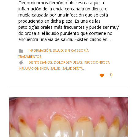
Denominamos flemón o absceso a aquella
inflamación de la encía cercana a un diente o
muela causada por una infección que se está
produciendo en dicha pieza. Es una de las
patologías orales más frecuentes y puede ser muy
dolorosa si el líquido purulento que contiene no
encuentra una vía de salida. Existen casos en…
CATEGORY
INFORMACIÓN
,
SALUD
,
SIN CATEGORÍA
,

TRATAMIENTOS
CATEGORY
DIENTESSANOS
,
DOLORDEMUELAS
,
INFECCIONBOCA
,

INFLAMACIONENCIA
,
SALUD
,
SALUDDENTAL
LOVE
0

IT