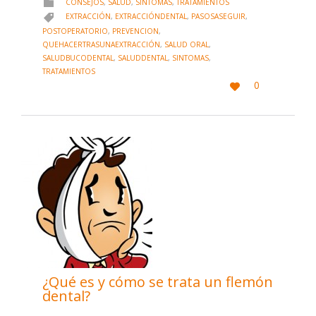
CATEGORY
CONSEJOS
,
SALUD
,
SINTOMAS
,
TRATAMIENTOS

CATEGORY
EXTRACCIÓN
,
EXTRACCIÓNDENTAL
,
PASOSASEGUIR
,

POSTOPERATORIO
,
PREVENCION
,
QUEHACERTRASUNAEXTRACCIÓN
,
SALUD ORAL
,
SALUDBUCODENTAL
,
SALUDDENTAL
,
SINTOMAS
,
TRATAMIENTOS
LOVE
0

IT
¿Qué es y cómo se trata un flemón
dental?