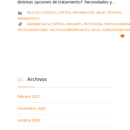
distintas opciones de tratamiento?: Necesidades y…
CATEGORY
BELLEZA
,
CONSEJOS
,
ESTETICA
,
INFORMACIÓN
,
SALUD
,
TÉCNICAS
,

TRATAMIENTOS
CATEGORY
BARRAMETALICA
,
ESTÉTICA
,
IMPLANTES
,
PROTESISFIJA
,
PROTESISHIBRIDA

PROTESISREMOVIBLE
,
PROTESISSOBREIMPLANTES
,
SALUD
,
SOBREDENTADURA

Archivos

febrero 2021
noviembre 2020
octubre 2020