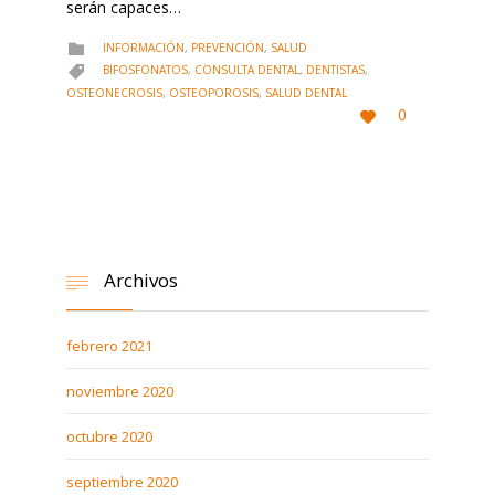
serán capaces…
CATEGORY
INFORMACIÓN
,
PREVENCIÓN
,
SALUD

CATEGORY
BIFOSFONATOS
,
CONSULTA DENTAL
,
DENTISTAS
,

OSTEONECROSIS
,
OSTEOPOROSIS
,
SALUD DENTAL
LOVE
0

IT
Archivos

febrero 2021
noviembre 2020
octubre 2020
septiembre 2020