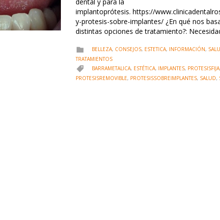
dental y para la
implantoprótesis. https://www.clinicadentalro
y-protesis-sobre-implantes/ ¿En qué nos bas
distintas opciones de tratamiento?: Necesid
CATEGORY
BELLEZA
,
CONSEJOS
,
ESTETICA
,
INFORMACIÓN
,
SAL

TRATAMIENTOS
CATEGORY
BARRAMETALICA
,
ESTÉTICA
,
IMPLANTES
,
PROTESISFIJA

PROTESISREMOVIBLE
,
PROTESISSOBREIMPLANTES
,
SALUD
,