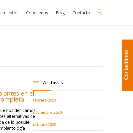
Skip

atamientos
Conócenos
Blog
Contacto
to
content
Contactános
Archivos

lantes en el
 completa
febrero 2021
 que nos dedicamos
noviembre 2020
tes alternativas de
a de lo posible.
octubre 2020
 implantología