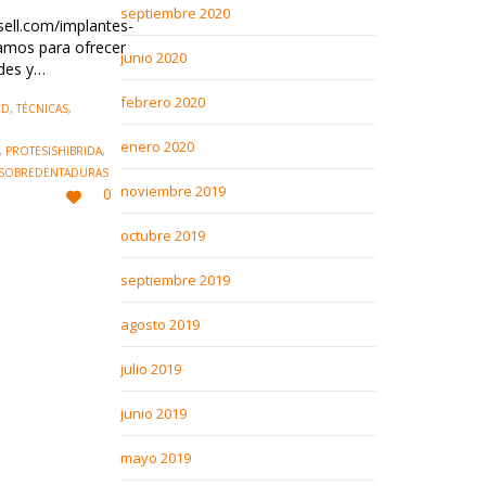
septiembre 2020
sell.com/implantes-
amos para ofrecer
junio 2020
ades y…
febrero 2020
UD
,
TÉCNICAS
,
enero 2020
,
PROTESISHIBRIDA
,
SOBREDENTADURAS
LOVE
noviembre 2019
0

IT
octubre 2019
septiembre 2019
agosto 2019
julio 2019
junio 2019
mayo 2019