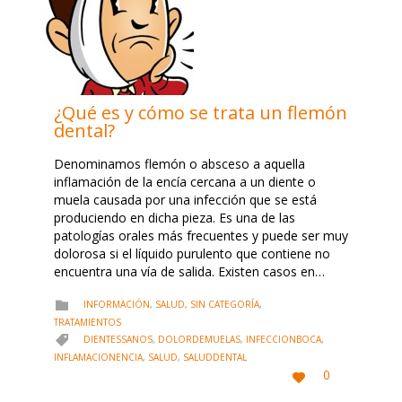
¿Qué es y cómo se trata un flemón
dental?
Denominamos flemón o absceso a aquella
inflamación de la encía cercana a un diente o
muela causada por una infección que se está
produciendo en dicha pieza. Es una de las
patologías orales más frecuentes y puede ser muy
dolorosa si el líquido purulento que contiene no
encuentra una vía de salida. Existen casos en…
CATEGORY
INFORMACIÓN
,
SALUD
,
SIN CATEGORÍA
,

TRATAMIENTOS
CATEGORY
DIENTESSANOS
,
DOLORDEMUELAS
,
INFECCIONBOCA
,

INFLAMACIONENCIA
,
SALUD
,
SALUDDENTAL
LOVE
0

IT