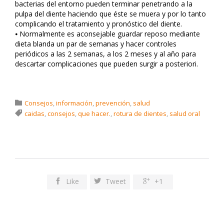
bacterias del entorno pueden terminar penetrando a la
pulpa del diente haciendo que éste se muera y por lo tanto
complicando el tratamiento y pronóstico del diente.
⦁ Normalmente es aconsejable guardar reposo mediante
dieta blanda un par de semanas y hacer controles
periódicos a las 2 semanas, a los 2 meses y al año para
descartar complicaciones que pueden surgir a posteriori.
Category

Consejos
,
información
,
prevención
,
salud
Tags

caidas
,
consejos
,
que hacer.
,
rotura de dientes
,
salud oral
Like
Tweet
+1


