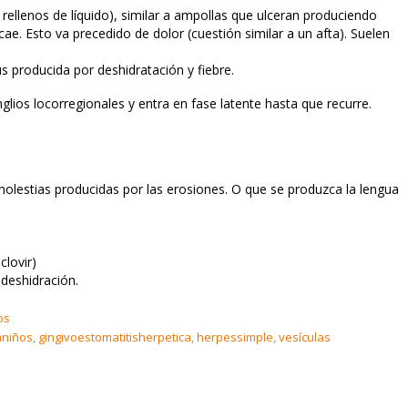
rellenos de líquido), similar a ampollas que ulceran produciendo
ae. Esto va precedido de dolor (cuestión similar a un afta). Suelen
us producida por deshidratación y fiebre.
glios locorregionales y entra en fase latente hasta que recurre.
as molestias producidas por las erosiones. O que se produzca la lengua
clovir)
 deshidración.
os
aniños
,
gingivoestomatitisherpetica
,
herpessimple
,
vesículas