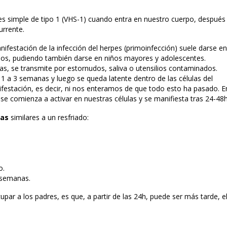
es simple de tipo 1 (VHS-1) cuando entra en nuestro cuerpo, después
urrente.
ifestación de la infección del herpes (primoinfección) suele darse en
ños, pudiendo también darse en niños mayores y adolescentes.
s, se transmite por estornudos, saliva o utensilios contaminados.
 a 3 semanas y luego se queda latente dentro de las células del
festación, es decir, ni nos enteramos de que todo esto ha pasado. E
 se comienza a activar en nuestras células y se manifiesta tras 24-48h
as
similares a un resfriado:
o.
2 semanas.
upar a los padres, es que, a partir de las 24h, puede ser más tarde, e