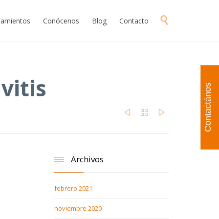
Skip

atamientos
Conócenos
Blog
Contacto
to
content
vitis
Contactános



Archivos

febrero 2021
noviembre 2020