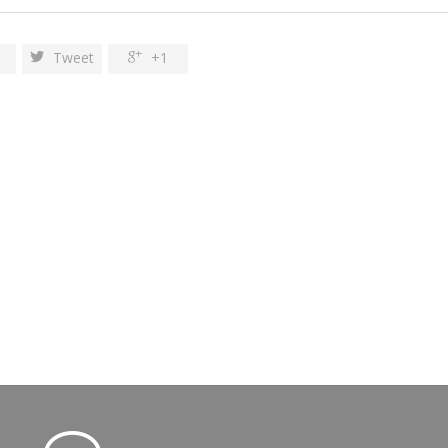
e
Tweet
+1

