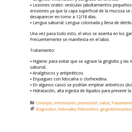
⦁ Lesiones orales: vesículas (abultamientos pequeños 
erosiones ya que la capa superficial de la mucosa se c
desaparecer en torno a 12/18 días.
⦁ Lengua saburral: Lengua coloreada y llena de detrit
Una vez pasa todo esto, el virus se asienta en los gan
Frecuentemente se manifiesta en el labio.
Tratamiento:
⦁ Higiene: para evitar que se agrave la gingivitis y l
saburral.
⦁ Analgésicos y antipiréticos.
⦁ Enjuagues con lidocaína o clorhexidina.
⦁ En algunos casos se podrían emplear antivíricos (Aci
⦁ Hidratación, alta ingesta de líquidos para prevenir la
Category

Consejos
,
información
,
prevención
,
salud
,
Tratamient
Tags

diagnostico
,
fiebrealta
,
fiebreniños
,
gingivitisherpetic