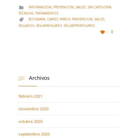
CATEGORY
INFORMACIÓN
,
PREVENCIÓN
,
SALUD
,
SIN CATEGORÍA
,

TÉCNICAS
,
TRATAMIENTOS
CATEGORY
BOCASANA
,
CARIES
,
NIÑOS
,
PREVENCION
,
SALUD
,

SELLADOS
,
SELLARMOLARES
,
SELLARPREMOLARES
LOVE
0

IT
Archivos

febrero 2021
noviembre 2020
octubre 2020
septiembre 2020