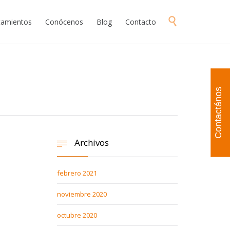
Skip

atamientos
Conócenos
Blog
Contacto
to
content
Contactános
Archivos

febrero 2021
noviembre 2020
octubre 2020