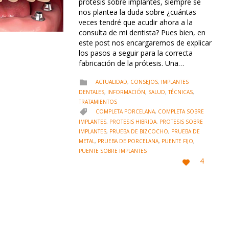
prótesis sobre implantes, siempre se
nos plantea la duda sobre ¿cuántas
veces tendré que acudir ahora a la
consulta de mi dentista? Pues bien, en
este post nos encargaremos de explicar
los pasos a seguir para la correcta
fabricación de la prótesis. Una…
CATEGORY
ACTUALIDAD
,
CONSEJOS
,
IMPLANTES

DENTALES
,
INFORMACIÓN
,
SALUD
,
TÉCNICAS
,
TRATAMIENTOS
CATEGORY
COMPLETA PORCELANA
,
COMPLETA SOBRE

IMPLANTES
,
PROTESIS HIBRIDA
,
PROTESIS SOBRE
IMPLANTES
,
PRUEBA DE BIZCOCHO
,
PRUEBA DE
METAL
,
PRUEBA DE PORCELANA
,
PUENTE FIJO
,
PUENTE SOBRE IMPLANTES
LOVE
4

IT