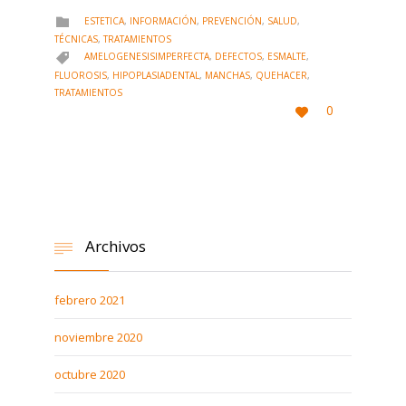
CATEGORY
ESTETICA
,
INFORMACIÓN
,
PREVENCIÓN
,
SALUD
,

TÉCNICAS
,
TRATAMIENTOS
CATEGORY
AMELOGENESISIMPERFECTA
,
DEFECTOS
,
ESMALTE
,

FLUOROSIS
,
HIPOPLASIADENTAL
,
MANCHAS
,
QUEHACER
,
TRATAMIENTOS
LOVE
0

IT
Archivos

febrero 2021
noviembre 2020
octubre 2020