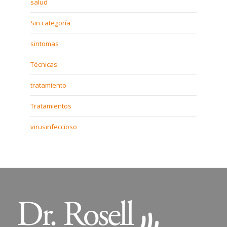
salud
Sin categoría
sintomas
Técnicas
tratamiento
Tratamientos
virusinfeccioso