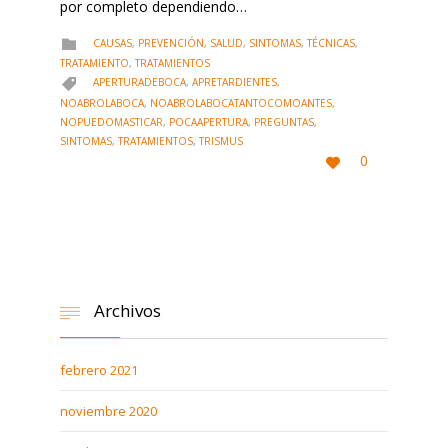
por completo dependiendo…
CATEGORY
CAUSAS
,
PREVENCIÓN
,
SALUD
,
SINTOMAS
,
TÉCNICAS
,

TRATAMIENTO
,
TRATAMIENTOS
CATEGORY
APERTURADEBOCA
,
APRETARDIENTES
,

NOABROLABOCA
,
NOABROLABOCATANTOCOMOANTES
,
NOPUEDOMASTICAR
,
POCAAPERTURA
,
PREGUNTAS
,
SINTOMAS
,
TRATAMIENTOS
,
TRISMUS
LOVE
0

IT
Archivos

febrero 2021
noviembre 2020