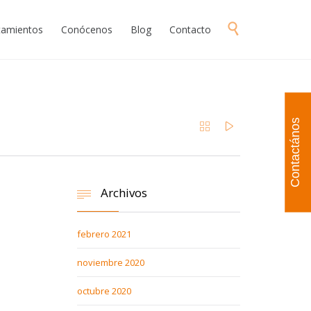
Skip

atamientos
Conócenos
Blog
Contacto
to
content
Contactános


Archivos

febrero 2021
noviembre 2020
octubre 2020