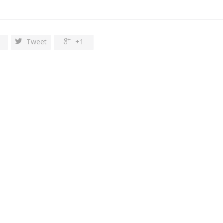
e
Tweet
+1

