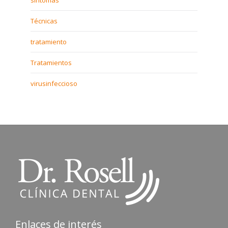
sintomas
Técnicas
tratamiento
Tratamientos
virusinfeccioso
Enlaces de interés