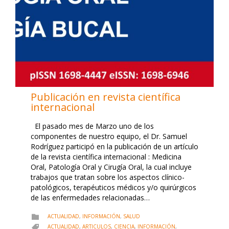
Publicación en revista científica
internacional
El pasado mes de Marzo uno de los
componentes de nuestro equipo, el Dr. Samuel
Rodríguez participó en la publicación de un artículo
de la revista científica internacional : Medicina
Oral, Patología Oral y Cirugía Oral, la cual incluye
trabajos que tratan sobre los aspectos clínico-
patológicos, terapéuticos médicos y/o quirúrgicos
de las enfermedades relacionadas…
CATEGORY
ACTUALIDAD
,
INFORMACIÓN
,
SALUD

CATEGORY
ACTUALIDAD
,
ARTICULOS
,
CIENCIA
,
INFORMACIÓN
,
