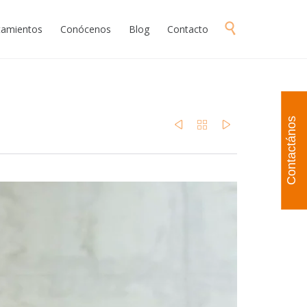
Skip

atamientos
Conócenos
Blog
Contacto
to
content
Contactános


