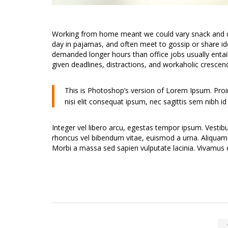
Working from home meant we could vary snack and cof
day in pajamas, and often meet to gossip or share i
demanded longer hours than office jobs usually entail.
given deadlines, distractions, and workaholic crescen
This is Photoshop’s version of Lorem Ipsum. Proin 
nisi elit consequat ipsum, nec sagittis sem nibh id e
Integer vel libero arcu, egestas tempor ipsum. Vestib
rhoncus vel bibendum vitae, euismod a urna. Aliquam 
Morbi a massa sed sapien vulputate lacinia. Vivamus e