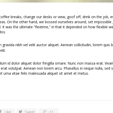
fee breaks, change our desks or view, goof off, drink on the job, 
deas. On the other hand, we bossed ourselves around, set impossible 
 It was the ultimate “flextime,” in that it depended on how flexible we
dos.
gravida nibh vel velit auctor aliquet. Aenean sollicitudin, lorem quis
lit.
ulum id dolor aliquet dolor fringilla ornare. Nunc non massa erat. Viv
erat volutpat. Aenean non lorem arcu. Phasellus in neque nulla, sed 
t urna vitae felis malesuada aliquet sit amet et metus.
Like
Tweet
+1


