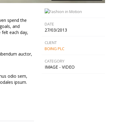
even spend the
DATE
goals, and
27/03/2013
 felt each day,
CLIENT
BOING PLC
 bibendum auctor,
CATEGORY
IMAGE - VIDEO
amus odio sem,
sodales ipsum.