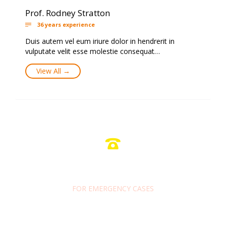
Prof. Rodney Stratton
36 years experience

Duis autem vel eum iriure dolor in hendrerit in
vulputate velit esse molestie consequat…
View All →

1-800-700-6200
FOR EMERGENCY CASES