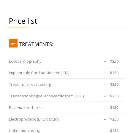
Price list
TREATMENTS:

Echocardiography
–
$250
Implantable Cardiac Monitor (ICM)
–
$250
Treadmill stress testing
–
$250
Transoesophageal echocardiogram (TOE)
–
$250
Pacemaker checks
–
$250
Electrophysiology (EP) Study
–
$250
Holter monitoring
–
$250