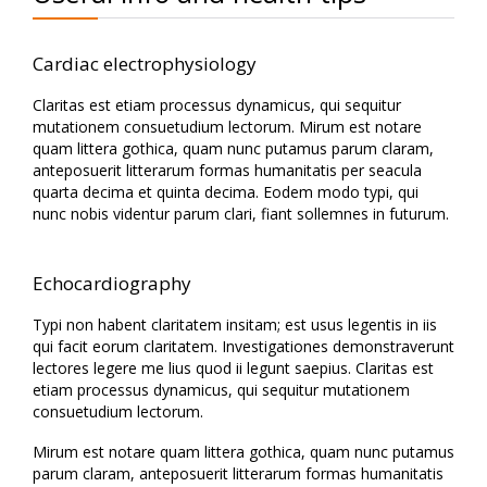
Cardiac electrophysiology
Claritas est etiam processus dynamicus, qui sequitur
mutationem consuetudium lectorum. Mirum est notare
quam littera gothica, quam nunc putamus parum claram,
anteposuerit litterarum formas humanitatis per seacula
quarta decima et quinta decima. Eodem modo typi, qui
nunc nobis videntur parum clari, fiant sollemnes in futurum.
Echocardiography
Typi non habent claritatem insitam; est usus legentis in iis
qui facit eorum claritatem. Investigationes demonstraverunt
lectores legere me lius quod ii legunt saepius. Claritas est
etiam processus dynamicus, qui sequitur mutationem
consuetudium lectorum.
Mirum est notare quam littera gothica, quam nunc putamus
parum claram, anteposuerit litterarum formas humanitatis