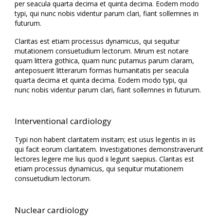
per seacula quarta decima et quinta decima. Eodem modo
typi, qui nunc nobis videntur parum clari, fiant sollemnes in
futurum.
Claritas est etiam processus dynamicus, qui sequitur
mutationem consuetudium lectorum. Mirum est notare
quam littera gothica, quam nunc putamus parum claram,
anteposuerit litterarum formas humanitatis per seacula
quarta decima et quinta decima. Eodem modo typi, qui
nunc nobis videntur parum clari, fiant sollemnes in futurum.
Interventional cardiology
Typi non habent claritatem insitam; est usus legentis in iis
qui facit eorum claritatem. Investigationes demonstraverunt
lectores legere me lius quod ii legunt saepius. Claritas est
etiam processus dynamicus, qui sequitur mutationem
consuetudium lectorum.
Nuclear cardiology