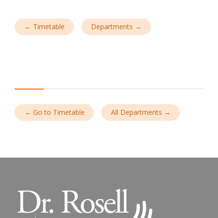
← Timetable
Departments →
← Go to Timetable
All Departments →