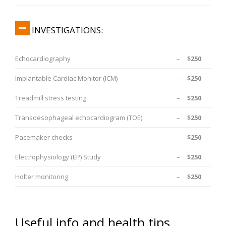
INVESTIGATIONS:

Echocardiography
–
$250
Implantable Cardiac Monitor (ICM)
–
$250
Treadmill stress testing
–
$250
Transoesophageal echocardiogram (TOE)
–
$250
Pacemaker checks
–
$250
Electrophysiology (EP) Study
–
$250
Holter monitoring
–
$250
Useful info and health tips