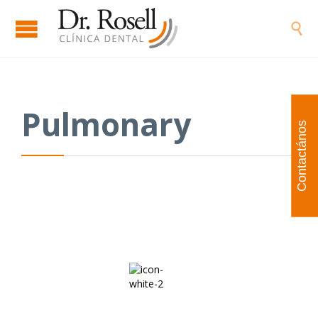

Pulmonary
Contactános